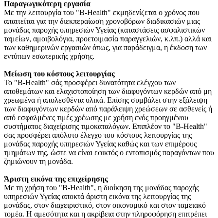
Παραγωγικότερη εργασία
Με την λειτουργία του "B-Health" εκμηδενίζεται o χρόνος που
απαιτείται για την διεκπεραίωση χρονοβόρων διαδικασιών μιας
μονάδας παροχής υπηρεσιών Υγείας (καταστάσεις ασφαλιστικών
ταμείων, αμοιβολόγια, προετοιμασία παραγγελιών, κ.λπ.) αλλά και
των καθημερινών εργασιών όπως, για παράδειγμα, η έκδοση των
εντύπων εσωτερικής χρήσης.
Μείωση του κόστους λειτουργίας
Το "B-Health" σάς προσφέρει δυνατότητα ελέγχου των
αποθεμάτων και ελαχιστοποίηση των διαφυγόντων κερδών από μη
χρεωμένα ή απολεσθέντα υλικά. Επίσης συμβάλει στην εξάλειψη
των διαφυγόντων κερδών από παράλειψη χρεώσεων σε ασθενείς ή
από εσφαλμένες τιμές χρέωσης με χρήση ενός προηγμένου
συστήματος διαχείρισης τιμοκαταλόγων. Επιπλέον το "B-Health"
σας προσφέρει απόλυτο έλεγχο του κόστους λειτουργίας της
μονάδας παροχής υπηρεσιών Υγείας καθώς και των επιμέρους
τμημάτων της, ώστε να είναι εφικτός ο εντοπισμός παραγόντων που
ζημιώνουν τη μονάδα.
Άριστη εικόνα της επιχείρησης
Με τη χρήση του "B-Health", η διοίκηση της μονάδας παροχής
υπηρεσιών Υγείας αποκτά άριστη εικόνα της λειτουργίας της
μονάδας, στον διαχειριστικό, στον οικονομικό και στον ταμειακό
τομέα. Η αμεσότητα και η ακρίβεια στην πληροφόρηση επιτρέπει