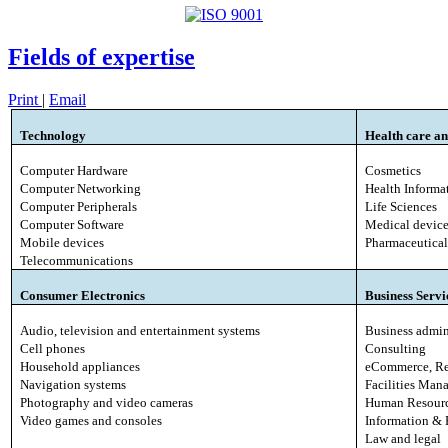
Fields of expertise
Print
|
Email
Technology
Health care an
Computer Hardware
Cosmetics
Computer Networking
Health Informa
Computer Peripherals
Life Sciences
Computer Software
Medical device
Mobile devices
Pharmaceutical
Telecommunications
Consumer Electronics
Business Serv
Audio, television and entertainment systems
Business admin
Cell phones
Consulting
Household appliances
eCommerce, Re
Navigation systems
Facilities Man
Photography and video cameras
Human Resour
Video games and consoles
Information &
Law and legal