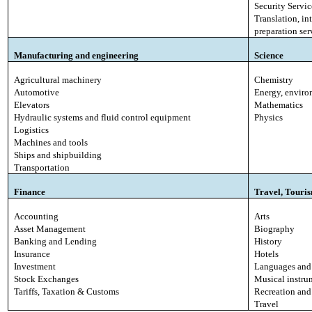
Security Servic
Translation, in
preparation ser
Manufacturing and engineering
Science
Agricultural machinery
Chemistry
Automotive
Energy, enviro
Elevators
Mathematics
Hydraulic systems and fluid control equipment
Physics
Logistics
Machines and tools
Ships and shipbuilding
Transportation
Finance
Travel, Touris
Accounting
Arts
Asset Management
Biography
Banking and Lending
History
Insurance
Hotels
Investment
Languages and 
Stock Exchanges
Musical instru
Tariffs, Taxation & Customs
Recreation and
Travel