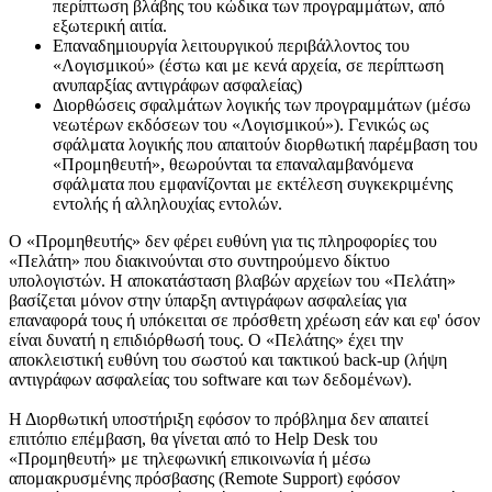
περίπτωση βλάβης του κώδικα των προγραμμάτων, από
εξωτερική αιτία.
Επαναδημιουργία λειτουργικού περιβάλλοντος του
«Λογισμικού» (έστω και με κενά αρχεία, σε περίπτωση
ανυπαρξίας αντιγράφων ασφαλείας)
Διορθώσεις σφαλμάτων λογικής των προγραμμάτων (μέσω
νεωτέρων εκδόσεων του «Λογισμικού»). Γενικώς ως
σφάλματα λογικής που απαιτούν διορθωτική παρέμβαση του
«Προμηθευτή», θεωρούνται τα επαναλαμβανόμενα
σφάλματα που εμφανίζονται με εκτέλεση συγκεκριμένης
εντολής ή αλληλουχίας εντολών.
O «Προμηθευτής» δεν φέρει ευθύνη για τις πληροφορίες του
«Πελάτη» που διακινούνται στο συντηρούμενο δίκτυο
υπολογιστών. Η αποκατάσταση βλαβών αρχείων του «Πελάτη»
βασίζεται μόνον στην ύπαρξη αντιγράφων ασφαλείας για
επαναφορά τους ή υπόκειται σε πρόσθετη χρέωση εάν και εφ' όσον
είναι δυνατή η επιδιόρθωσή τους. Ο «Πελάτης» έχει την
αποκλειστική ευθύνη του σωστού και τακτικού back-up (λήψη
αντιγράφων ασφαλείας του software και των δεδομένων).
Η Διορθωτική υποστήριξη εφόσον το πρόβλημα δεν απαιτεί
επιτόπιο επέμβαση, θα γίνεται από το Help Desk του
«Προμηθευτή» με τηλεφωνική επικοινωνία ή μέσω
απομακρυσμένης πρόσβασης (Remote Support) εφόσον