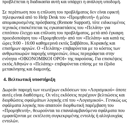
προβλέπεται η διαδικασία αυτή και υπάρχει η ανάλογη υποδομή.
Σε περίπτωση που η επίλυση του προβλήματος δεν είναι εφικτή
τηλεφωνικά από το Help Desk του «Προμηθευτή» ή μέσω
απομακρυσμένης πρόσβασης (Remote Support), τότε ειδικευμένος
τεχνικός επισκέπτεται τις εγκαταστάσεις του «Πελάτη» για
επιτόπου έλεγχο και επίλυση του προβλήματος, μετά από έγκαιρη
προειδοποίηση του «Προμηθευτή» από τον «Πελάτη» και κατά τις
ώρες 9:00 - 16:00 καθημερινά εκτός Σαββάτου, Κυριακής και
επισήμων αργιών. Ο «Πελάτης» επιβαρύνεται με το κόστος των
ανθρωποωρών παροχής υπηρεσιών, όπως περιγράφεται στην
ενότητα «ΟΙΚΟΝΟΜΙΚΟΙ ΟΡΟΙ» της παρούσας. Για επισκέψεις
εκτός Αθηνών ο «Πελάτης» επιβαρύνεται επίσης με τα έξοδα
μετακίνησης και διαμονής.
4. Βελτιωτική υποστήριξη
Δωρεάν παροχή των νεωτέρων εκδόσεων του «Λογισμικού» όποτε
αυτές είναι διαθέσιμες. Οι νέες εκδόσεις περιέχουν βελτιώσεις και
διορθώσεις σφαλμάτων λογικής επί του «Λογισμικού». Γενικώς ως
σφάλματα λογικής που απαιτούν διορθωτική παρέμβαση του
«Προμηθευτή», θεωρούνται τα επαναλαμβανόμενα σφάλματα που
εμφανίζονται με εκτέλεση συγκεκριμένης εντολής ή αλληλουχίας
εντολών.