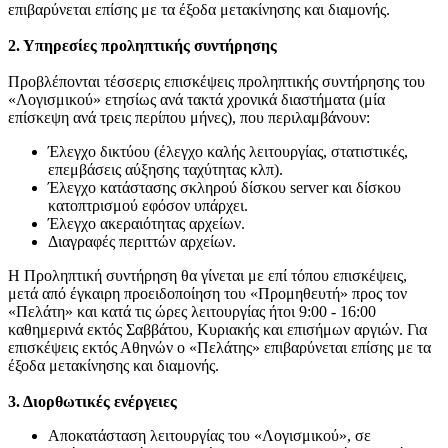
επιβαρύνεται επίσης με τα έξοδα μετακίνησης και διαμονής.
2. Υπηρεσίες προληπτικής συντήρησης
Προβλέπονται τέσσερις επισκέψεις προληπτικής συντήρησης του
«Λογισμικού» ετησίως ανά τακτά χρονικά διαστήματα (μία
επίσκεψη ανά τρεις περίπου μήνες), που περιλαμβάνουν:
Έλεγχο δικτύου (έλεγχο καλής λειτουργίας, στατιστικές,
επεμβάσεις αύξησης ταχύτητας κλπ).
Έλεγχο κατάστασης σκληρού δίσκου server και δίσκου
κατοπτρισμού εφόσον υπάρχει.
Έλεγχο ακεραιότητας αρχείων.
Διαγραφές περιττών αρχείων.
Η Προληπτική συντήρηση θα γίνεται με επί τόπου επισκέψεις,
μετά από έγκαιρη προειδοποίηση του «Προμηθευτή» προς τον
«Πελάτη» και κατά τις ώρες λειτουργίας ήτοι 9:00 - 16:00
καθημερινά εκτός Σαββάτου, Κυριακής και επισήμων αργιών. Για
επισκέψεις εκτός Αθηνών ο «Πελάτης» επιβαρύνεται επίσης με τα
έξοδα μετακίνησης και διαμονής.
3. Διορθωτικές ενέργειες
Αποκατάσταση λειτουργίας του «Λογισμικού», σε