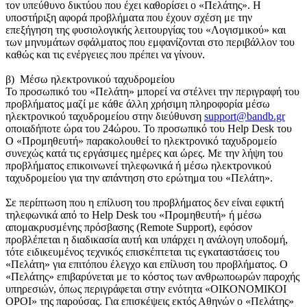
τον υπεύθυνο δικτύου που έχει καθορίσει ο «Πελάτης». Η
υποστήριξη αφορά προβλήματα που έχουν σχέση με την
επεξήγηση της φυσιολογικής λειτουργίας του «Λογισμικού» και
των μηνυμάτων σφάλματος που εμφανίζονται στο περιβάλλον του
καθώς και τις ενέργειες που πρέπει να γίνουν.
β) Μέσω ηλεκτρονικού ταχυδρομείου
Το προσωπικό του «Πελάτη» μπορεί να στέλνει την περιγραφή του
προβλήματος μαζί με κάθε άλλη χρήσιμη πληροφορία μέσω
ηλεκτρονικού ταχυδρομείου στην διεύθυνση
support@bandb.gr
οποιαδήποτε ώρα του 24ώρου. Το προσωπικό του Help Desk του
O «Προμηθευτή» παρακολουθεί το ηλεκτρονικό ταχυδρομείο
συνεχώς κατά τις εργάσιμες ημέρες και ώρες. Με την λήψη του
προβλήματος επικοινωνεί τηλεφωνικά ή μέσω ηλεκτρονικού
ταχυδρομείου για την απάντηση στο ερώτημα του «Πελάτη».
Σε περίπτωση που η επίλυση του προβλήματος δεν είναι εφικτή
τηλεφωνικά από το Help Desk του «Προμηθευτή» ή μέσω
απομακρυσμένης πρόσβασης (Remote Support), εφόσον
προβλέπεται η διαδικασία αυτή και υπάρχει η ανάλογη υποδομή,
τότε ειδικευμένος τεχνικός επισκέπτεται τις εγκαταστάσεις του
«Πελάτη» για επιτόπου έλεγχο και επίλυση του προβλήματος. Ο
«Πελάτης» επιβαρύνεται με το κόστος των ανθρωποωρών παροχής
υπηρεσιών, όπως περιγράφεται στην ενότητα «ΟΙΚΟΝΟΜΙΚΟΙ
ΟΡΟΙ» της παρούσας. Για επισκέψεις εκτός Αθηνών ο «Πελάτης»